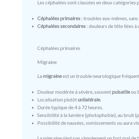
Les céphalées sont classées en deux catégories p
Céphalées primaires
: troubles eux-mêmes, sans c
Céphalées secondaires
: douleurs de tête liées à
Céphalées primaires
Migraine
La
migraine
est un trouble neurologique fréquent
Douleur modérée à sévère, souvent
pulsatile
ou b
Localisation plutôt
unilatérale
.
Durée typique de 4 à 72 heures.
Sensibilité à la lumière (photophobie), au bruit 
Possibilité de nausées, vomissements ou aura vis
La migraine n’est pas simplement un fort mal de 