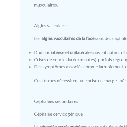
musculaires.
Algies vasculaires
Les
algies vasculaires de la face
sont des céphalé
Douleur
intense et unilatérale
souvent autour d’u
Crises de courte durée (minutes), parfois regroup
Des symptômes associés comme larmoiement, con
Ces formes nécessitent une prise en charge spécia
Céphalées secondaires
Céphalée cervicogénique
La
céphalée cervicogénique
est une douleur de t