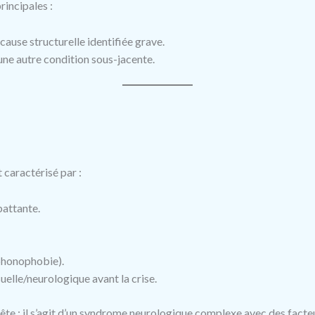
rincipales :
ause structurelle identifiée grave.
 une autre condition sous-jacente.
 caractérisé par :
attante.
(phonophobie).
uelle/neurologique avant la crise.
tête : il s’agit d’un syndrome neurologique complexe avec des facte