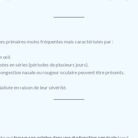
es primaires moins fréquentes mais caractérisées par :
n œil.
ées en séries (périodes de plusieurs jours).
gestion nasale ou rougeur oculaire peuvent être présents.
lisée en raison de leur sévérité.
ête qui
trouve son origine dans une dysfonction cervicale
(cou).