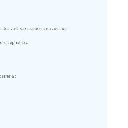
u des vertèbres supérieures du cou.
 ces céphalées.
aires à :