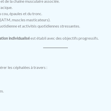
et de la chaîne musculaire associée.
racique.
 cou, épaules et du tronc.
é (ATM, muscles masticateurs).
tidienne et activités quotidiennes stressantes.
ion individualisé
est établi avec des objectifs progressifs.
érer les céphalées à travers :
es.