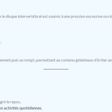
 le disque intervertébral est soumis à une pression excessive ou ré
,
ivement puis se rompt, permettant au contenu gélatineux d’irriter u
ré le repos,
os activités quotidiennes
,