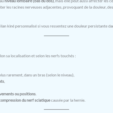
 au
niveau lombaire (bas du dos)
, mais elle peut aussi affecter les 
iter les racines nerveuses adjacentes, provoquant de la douleur, d
ilan kiné personnalisé si vous ressentez une douleur persistante da
on sa localisation et selon les nerfs touchés :
plus rarement, dans un bras (selon le niveau),
nts
,
vements ou positions
.
compression du nerf sciatique
causée par la hernie.