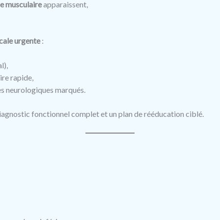
se musculaire
apparaissent,
cale urgente
:
l),
ire rapide,
es neurologiques marqués.
iagnostic fonctionnel complet et un plan de rééducation ciblé.