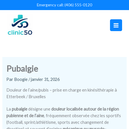
Aller
Emergency call: (406) 555-0120
au
contenu
Pubalgie
Par
Boogie
/
janvier 31, 2026
Douleur de l’aine/pubis – prise en charge en kinésithérapie à
Etterbeek / Bruxelles
La
pubalgie
désigne une
douleur localisée autour de la région
pubienne et de l’aine
, fréquemment observée chez les sportifs
(football, sprint/athlétisme, sports avec changement de
direction) et souvent d’origine
mécanique ou musculo-