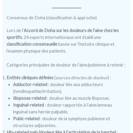
Consensus de Doha (classification & approche)
Lors de l’
Accord de Doha sur les douleurs de l’aine chez les
sportifs
, 24 experts internationaux ont établi une
classification consensuelle
basée sur l’histoire clinique et
l’examen physique des patients.
Catégories principales de douleur de l’aine/pubienne à retenir :
Entités cliniques définies
(
sources directes de douleur
) :
Adductor-related
: douleur liée aux adducteurs
(tendinopathie/irritation),
Iliopsoas-related
: douleur liée au muscle iliopsoas,
Inguinal-related
: douleur rapportée à l’aine/anneau
inguinal sans hernie palpable,
Pubic-related
: douleur de la symphyse pubienne et
structures adjacentes.
Hip-related pain (douleur liée à l’articulation de la hanche)
: