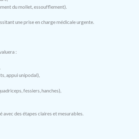
ement du mollet, essoufflement).
ssitant une prise en charge médicale urgente.
valuera :
,
ts, appui unipodal),
quadriceps, fessiers, hanches),
sé avec des étapes claires et mesurables.