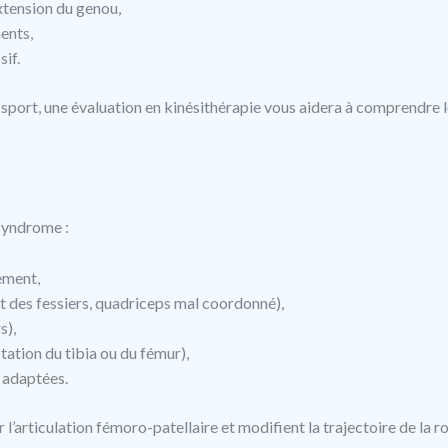
extension du genou,
ents,
sif.
sport, une évaluation en kinésithérapie vous aidera à comprendre le
 syndrome :
ement,
t des fessiers, quadriceps mal coordonné),
s),
tation du tibia ou du fémur),
 adaptées.
’articulation fémoro-patellaire et modifient la trajectoire de la ro