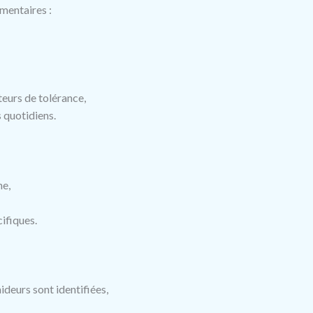
mentaires :
teurs de tolérance,
 quotidiens.
he,
ifiques.
ideurs sont identifiées,