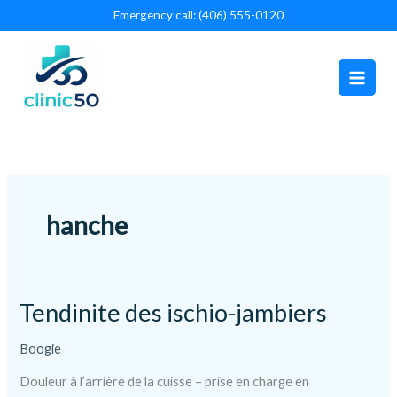
Aller
Emergency call: (406) 555-0120
au
contenu
hanche
Tendinite des ischio-jambiers
Boogie
Douleur à l’arrière de la cuisse – prise en charge en