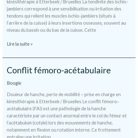
kinésithérapie à Etterbeek / Bruxelles La tendinite des ischio-
jambiers correspond à une sensibilisation ou irritation des
tendons qui relient les muscles ischio-jambiers (situés à
l’arrière de la cuisse) à leurs insertions osseuses, souvent au
niveau du bassin ou du bas de la cuisse. Cette
Tendinite
Lire la suite »
des
ischio-
jambiers
Conflit fémoro-acétabulaire
Boogie
Douleur de hanche, perte de mobilité – prise en charge en
kinésithérapie à Etterbeek / Bruxelles Le conflit fémoro-
acétabulaire (FAI) est une pathologie de la hanche
caractérisée par un contact anormal entre le col du fémur et
l’acétabulum (cotyle) lors des mouvements de hanche,
notamment en flexion ou rotation interne. Ce frottement
entraîne une irritation