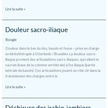
Pubalgie
Lire la suite »
Douleur sacro-iliaque
Boogie
Douleur dans le bas du dos, bassin et fesse – prise en charge
en kinésithérapie à Etterbeek / Bruxelles La douleur sacro-
iliaque provient des articulations sacro-iliaques, qui relient le
sacrum (base de la colonne vertébrale) à l’os iliaque (partie
latérale du bassin). Ces articulations jouent un rôle clé dans la
transmission des charges entre le
Douleur
Lire la suite »
sacro-
iliaque
Déchirure des ischio-jambiers