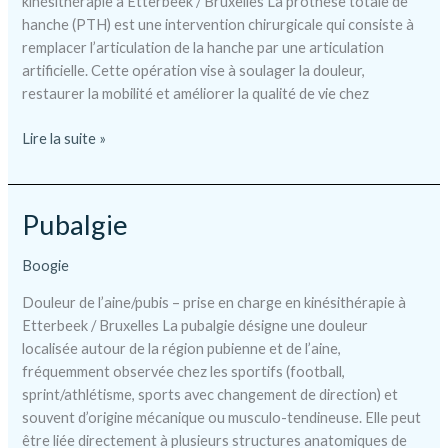
kinésithérapie à Etterbeek / Bruxelles La prothèse totale de
hanche (PTH) est une intervention chirurgicale qui consiste à
remplacer l’articulation de la hanche par une articulation
artificielle. Cette opération vise à soulager la douleur,
restaurer la mobilité et améliorer la qualité de vie chez
Prothèse
Lire la suite »
de
hanche
Pubalgie
Boogie
Douleur de l’aine/pubis – prise en charge en kinésithérapie à
Etterbeek / Bruxelles La pubalgie désigne une douleur
localisée autour de la région pubienne et de l’aine,
fréquemment observée chez les sportifs (football,
sprint/athlétisme, sports avec changement de direction) et
souvent d’origine mécanique ou musculo-tendineuse. Elle peut
être liée directement à plusieurs structures anatomiques de